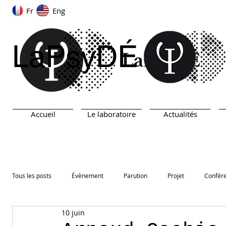
Fr
Eng
LaPsyDÉ
Accueil
Le laboratoire
Actualités
Tous les posts
Évènement
Parution
Projet
Confér
10 juin
ARN
TEST
Prix