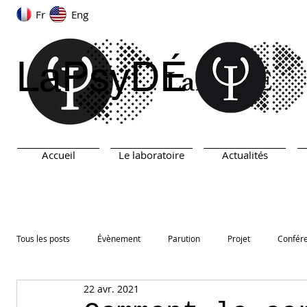
Fr
Eng
LaPsyDÉ
Accueil
Le laboratoire
Actualités
Tous les posts
Évènement
Parution
Projet
Confér
22 avr. 2021
ARN
TEST
Prix