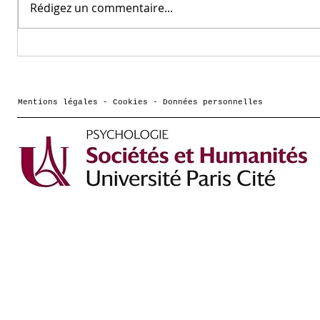
Rédigez un commentaire...
Vidéo d'André Knops :
Confér
les troubles de la
Cassotti : 
cognition
qu’on 
mathématique (
biaisé
Mentions légales - Cookies - Données personnelles
Colloque Scientifique
manièr
FFDys 2025)
perçoi
? »