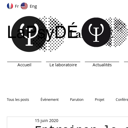
Fr
Eng
LaPsyDÉ
Accueil
Le laboratoire
Actualités
Tous les posts
Évènement
Parution
Projet
Confér
15 juin 2020
ARN
TEST
Prix