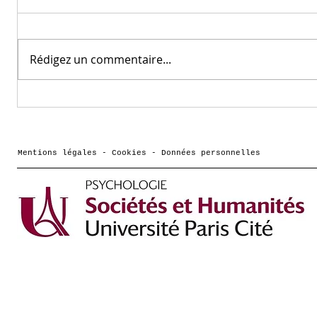
Rédigez un commentaire...
Article de Grégoire
Les tr
Borst dans l'express-
Lemair
éducation : Lycée
journa
professionnel : « Le
news :
Mentions légales - Cookies - Données personnelles
problème n’est pas la
adoles
filière, c’est le
se déf
triage social »