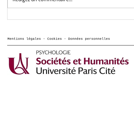
Arnaud Cachia nommé
LaPsyD
membre sénior 2026 de
labora
l'Institut
à poss
Universitaire de
Magsti
Mentions légales - Cookies - Données personnelles
France (IUF)