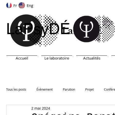
Fr
Eng
LaPsyDÉ
Accueil
Le laboratoire
Actualités
Tous les posts
Évènement
Parution
Projet
Confér
2 mai 2024
ARN
TEST
Prix