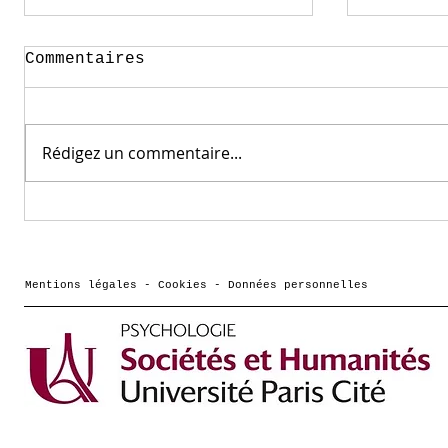
Commentaires
Rédigez un commentaire...
Comment vont les
Podcas
frères et sœurs des
Cassot
jeunes qui ont des
Cultur
troubles de santé
dessin
Mentions légales - Cookies - Données personnelles
mentale ? une
pour a
interview de Morgane
Hericher sur France
culture