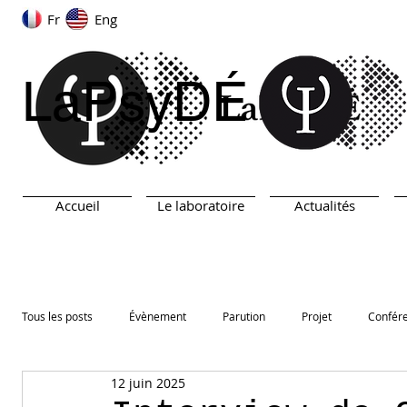
Fr
Eng
LaPsyDÉ
Accueil
Le laboratoire
Actualités
Tous les posts
Évènement
Parution
Projet
Confér
12 juin 2025
ARN
TEST
Prix