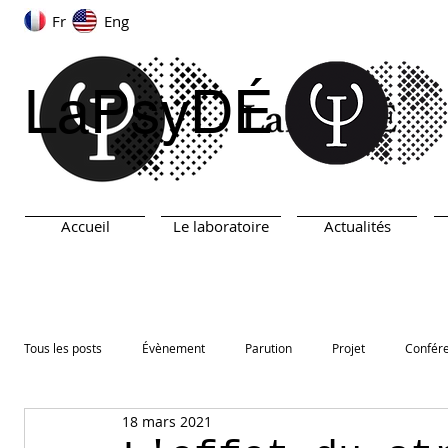
Fr
Eng
LaPsyDÉ
Accueil
Le laboratoire
Actualités
Tous les posts
Évènement
Parution
Projet
Confér
18 mars 2021
ARN
TEST
Prix