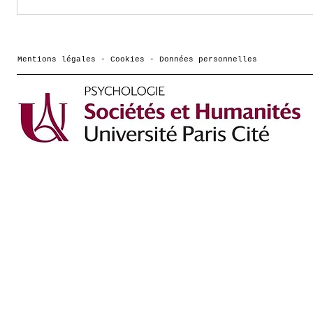
Vidéo d'André Knops :
Confér
les troubles de la
Cassotti : 
cognition
qu’on 
mathématique (
biaisé
Mentions légales - Cookies - Données personnelles
Colloque Scientifique
manièr
FFDys 2025)
perçoi
? »