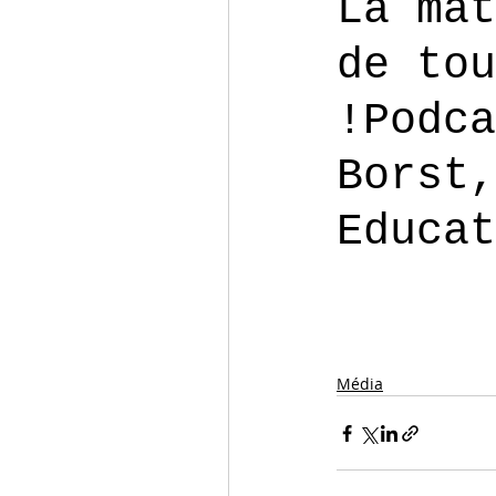
La mat
de tou
!Podca
Borst,
Educat
Média