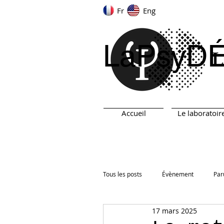
Fr
Eng
LaPsyD
Accueil
Le laboratoir
Tous les posts
Évènement
Par
17 mars 2025
ARN
TEST
Prix