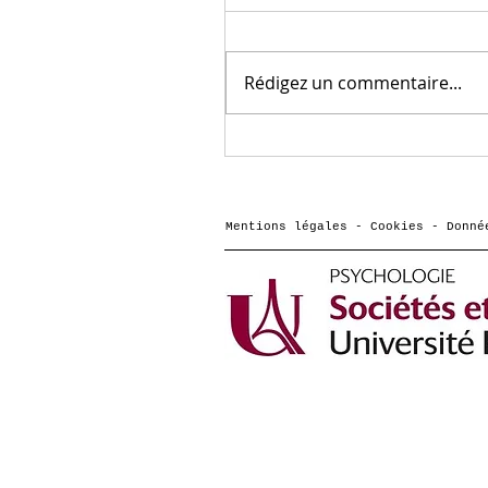
Rédigez un commentaire...
Comment vont les
frères et sœurs des
jeunes qui ont des
troubles de santé
Mentions légales - Cookies - Donné
mentale ? une
interview de Morgan
Hericher sur France
culture