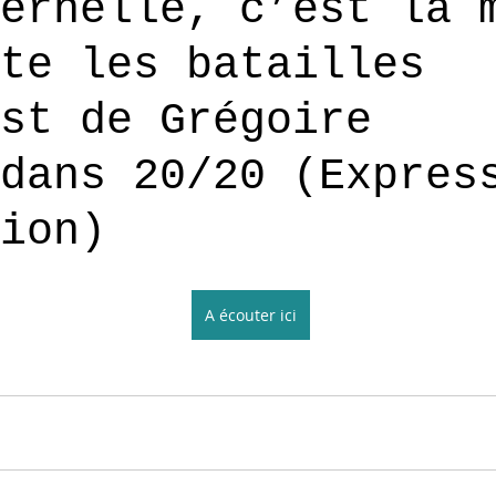
ernelle, c’est la 
te les batailles
st de Grégoire
dans 20/20 (Expres
ion)
A écouter ici