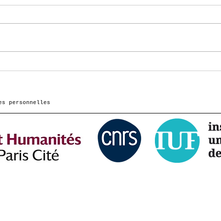
Podcast de Mathieu
Cassotti sur France
Culture : apprendre à
dessiner, dessiner
es personnelles
pour apprendre
e