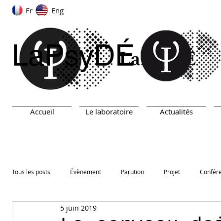
Fr
Eng
LaPsyDÉ
Accueil
Le laboratoire
Actualités
Tous les posts
Évènement
Parution
Projet
Confér
5 juin 2019
ARN
TEST
Prix