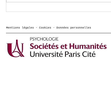
Comment vont les
Podcas
frères et sœurs des
Cassot
jeunes qui ont des
Cultur
troubles de santé
dessin
Mentions légales - Cookies - Données personnelles
mentale ? une
pour a
interview de Morgane
Hericher sur France
culture