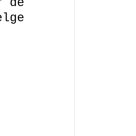
r de
elge