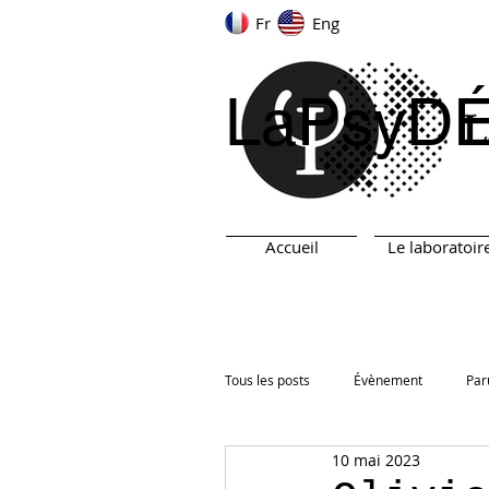
Fr
Eng
LaPsyD
Accueil
Le laboratoir
Tous les posts
Évènement
Par
10 mai 2023
ARN
TEST
Prix