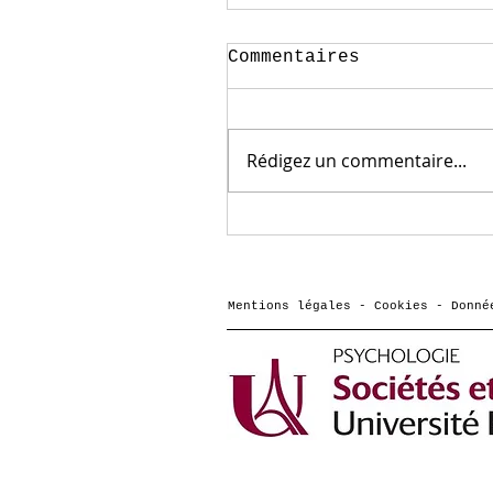
Commentaires
Rédigez un commentaire...
Arnaud Cachia nommé
membre sénior 2026 
l'Institut
Universitaire de
Mentions légales - Cookies - Donné
France (IUF)