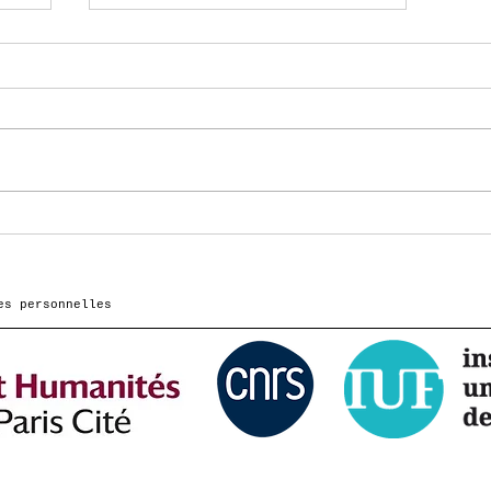
LaPsyDE, premier
de
laboratoire Français
à posséder un
MagstimEGI 500!
es personnelles