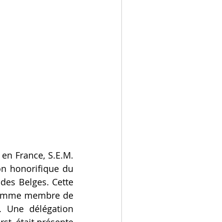
en France, S.E.M. 
n honorifique du 
es Belges. Cette 
 comme membre de 
. Une délégation 
t, était présente 