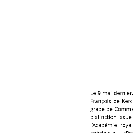
Le 9 mai dernier
François de Kerc
grade de Command
distinction issu
l’Académie roya
spéciale du LaPsy