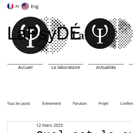
Fr
Eng
LaPsyDÉ
Accueil
Le laboratoire
Actualités
Tous les posts
Évènement
Parution
Projet
Confér
12 mars 2025
ARN
TEST
Prix