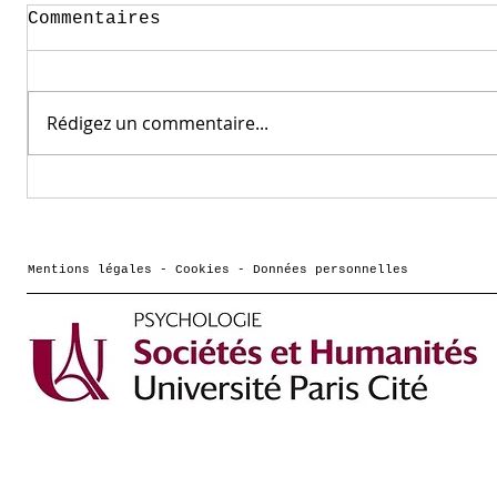
Commentaires
Rédigez un commentaire...
Comment vont les
Podcas
frères et sœurs des
Cassot
jeunes qui ont des
Cultur
troubles de santé
dessin
Mentions légales - Cookies - Données personnelles
mentale ? une
pour a
interview de Morgane
Hericher sur France
culture