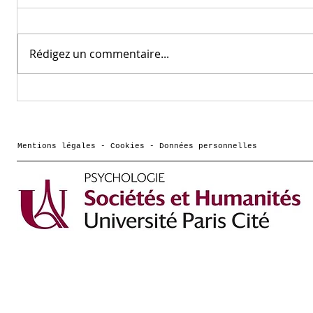
Rédigez un commentaire...
Arnaud Cachia nommé
LaPsyD
membre sénior 2026 de
labora
l'Institut
à poss
Universitaire de
Magsti
Mentions légales - Cookies - Données personnelles
France (IUF)