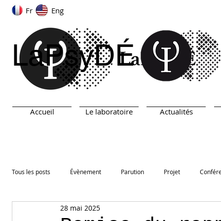
Fr
Eng
LaPsyDÉ
Accueil
Le laboratoire
Actualités
Tous les posts
Évènement
Parution
Projet
Confér
28 mai 2025
ARN
TEST
Prix