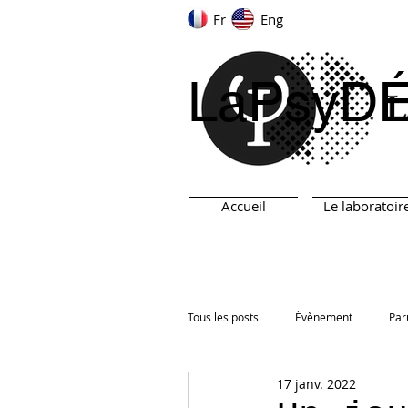
Fr
Eng
LaPsyD
Accueil
Le laboratoir
Tous les posts
Évènement
Par
17 janv. 2022
ARN
TEST
Prix