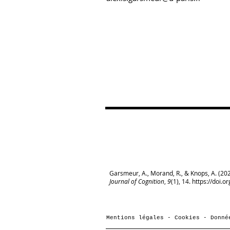
Garsmeur, A., Morand, R., & Knops, A. (20
Journal of Cognition
,
9
(1), 14.
https://doi.o
Mentions légales - Cookies - Donné