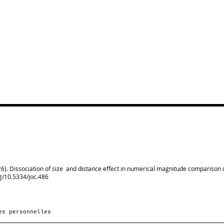
26). Dissociation of size and distance effect in numerical magnitude comparison 
rg/10.5334/joc.486
es personnelles