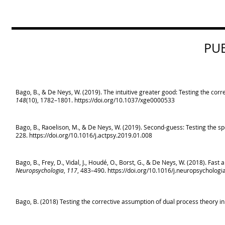
PU
Bago, B., & De Neys, W. (2019). The intuitive greater good: Testing the cor
148
(10), 1782–1801.
https://doi.org/10.1037/xge0000533
Bago, B., Raoelison, M., & De Neys, W. (2019). Second-guess: Testing the spe
228.
https://doi.org/10.1016/j.actpsy.2019.01.008
Bago, B., Frey, D., Vidal, J., Houdé, O., Borst, G., & De Neys, W. (2018). Fast 
Neuropsychologia
,
117
, 483–490.
https://doi.org/10.1016/j.neuropsychologi
Bago, B. (2018) Testing the corrective assumption of dual process theory in