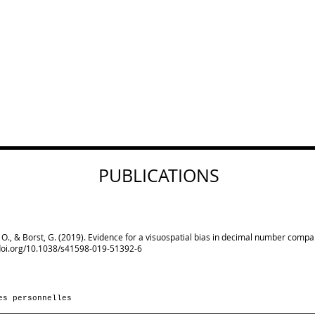
PUBLICATIONS
é, O., & Borst, G. (2019). Evidence for a visuospatial bias in decimal number comp
/doi.org/10.1038/s41598-019-51392-6
es personnelles