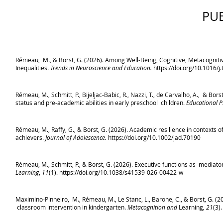
PU
Rémeau, M., & Borst, G. (2026). Among Well-Being, Cognitive, Metacogniti
Inequalities.
Trends in Neuroscience and Education.
https://doi.org/10.1016/j
Rémeau, M., Schmitt, P., Bijeljac-Babic, R., Nazzi, T., de Carvalho, A., & B
status and pre-academic abilities in early preschool children.
Educational P
Rémeau, M., Raffy, G., & Borst, G. (2026). Academic resilience in contexts of
achievers.
Journal of Adolescence.
https://doi.org/10.1002/jad.70190
Rémeau, M., Schmitt, P., & Borst, G. (2026). Executive functions as mediato
Learning
,
11
(1). https://doi.org/10.1038/s41539-026-00422-w
Maximino-Pinheiro, M., Rémeau, M., Le Stanc, L., Barone, C., & Borst, G. (
classroom intervention in kindergarten.
Metacognition and
Learning
, 21
(3)