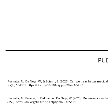
PU
Franiatte, N., De Neys, W., & Boissin, E. (2026). Can we train better medical
55
(4), 104361.
https://doi.org/10.1016/j.lpm.2026.104361
Franiatte, N., Boissin, E., Delmas, A., De Neys, W. (2025). Debiasing in mot
(258).
https://doi.org/10.1016/j.actpsy.2025.105131