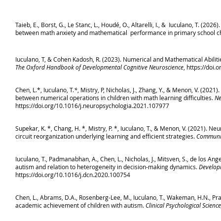
Taieb, E., Borst, G., Le Stanc, L., Houdé, O., Altarelli, I., & Iuculano, T. (
between math anxiety and mathematical performance in primary school c
Iuculano, T, & Cohen Kadosh, R. (2023). Numerical and Mathematical Abiliti
The Oxford Handbook of Developmental Cognitive Neuroscience
,
https://doi
Chen, L.*, Iuculano, T.
*
, Mistry, P, Nicholas, J., Zhang, Y., & Menon, V. (202
between numerical operations in children with math learning difficulties.
Ne
https://doi.org/10.1016/j.neuropsychologia.2021.107977
Supekar, K. *, Chang, H. *, Mistry, P. *, Iuculano, T., & Menon, V. (2021).
circuit reorganization underlying learning and efficient strategies.
Communic
Iuculano, T., Padmanabhan, A., Chen, L., Nicholas, J., Mitsven, S., de los Ang
autism and relation to heterogeneity in decision-making dynamics.
Develop
https://doi.org/10.1016/j.dcn.2020.100754
Chen, L., Abrams, D.A., Rosenberg-Lee, M., Iuculano, T., Wakeman, H.N., Prat
academic achievement of children with autism.
Clinical Psychological Science