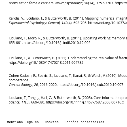
premutation female carriers.
Neuropsychologia, 50
(14), 3757-3763. https:/
Karolis, V., Iuculano, T., & Butterworth, B. (2011). Mapping numerical magni
Experimental Psychology: General, 140
(4), 693-706.
https://doi.org/10.1037
Iuculano, T., Moro, R., & Butterworth, B. (2011). Updating working memory 
655-661.
https://doi.org/10.1016/j.lindif.2010.12.002
Iuculano, T., & Butterworth, B. (2011). Understanding the real value of frac
https://doi.org/10.1080/17470218.2011.604785
Cohen Kadosh, R., Soskic, S., Iuculano, T., Kanai, R., & Walsh, V. (2010). Mo
competence.
Current Biology, 20
, 2016-2020. https://doi.org/10.1016/j.cub.2010.10.007
Iuculano, T., Tang, J., Hall, C., & Butterworth, B. (2008). Core information
Science, 11
(5), 669-680.
https://doi.org/10.1111/j.1467-7687.2008.00716.x
Mentions légales - Cookies - Données personnelles