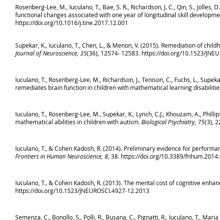
Rosenberg-Lee, M., Iuculano, T., Bae, S. R., Richardson, J. C., Qin, S., Jolle
functional changes associated with one year of longitudinal skill developm
https://doi.org/10.1016/j.tine.2017.12.001
Supekar, K., Iuculano, T., Chen, L., & Menon, V. (2015). Remediation of chil
Journal of Neuroscience, 35
(36), 12574- 12583.
https://doi.org/10.1523/JN
Iuculano, T., Rosenberg-Lee, M., Richardson, J., Tenison, C., Fuchs, L., Supe
remediates brain function in children with mathematical learning disabiliti
Iuculano, T., Rosenberg-Lee, M., Supekar, K., Lynch, C.J., Khouzam, A., Philli
mathematical abilities in children with autism.
Biological Psychiatry, 75
(3), 
Iuculano, T., & Cohen Kadosh, R. (2014). Preliminary evidence for performa
Frontiers in Human Neuroscience, 8,
38.
https://doi.org/10.3389/fnhum.2014
Iuculano, T., & Cohen Kadosh, R. (2013). The mental cost of cognitive enh
https://doi.org/10.1523/JNEUROSCI.4927-12.2013
Semenza, C., Bonollo, S., Polli, R., Busana, C., Pignatti, R., Iuculano, T., Ma