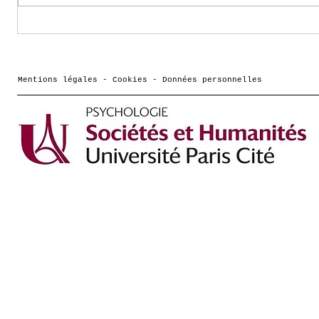
Comment vont les
Podcas
frères et sœurs des
Cassot
jeunes qui ont des
Cultur
troubles de santé
dessin
Mentions légales - Cookies - Données personnelles
mentale ? une
pour a
interview de Morgane
Hericher sur France
culture