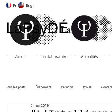
Fr
Eng
LaPsyDÉ
Accueil
Le laboratoire
Actualités
Tous les posts
Évènement
Parution
Projet
Confér
5 mai 2019
ARN
TEST
Prix