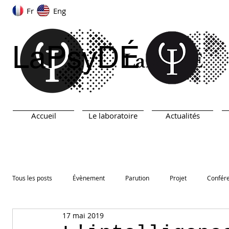
Fr
Eng
LaPsyDÉ
Accueil
Le laboratoire
Actualités
Tous les posts
Évènement
Parution
Projet
Confér
17 mai 2019
ARN
TEST
Prix