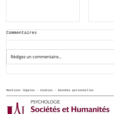
Commentaires
Rédigez un commentaire...
Comment vont les
Podcas
frères et sœurs des
Cassot
jeunes qui ont des
Cultur
troubles de santé
dessin
Mentions légales - Cookies - Données personnelles
mentale ? une
pour a
interview de Morgane
Hericher sur France
culture