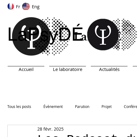
Fr
Eng
LaPsyDÉ
Accueil
Le laboratoire
Actualités
Tous les posts
Évènement
Parution
Projet
Confér
28 févr. 2025
ARN
TEST
Prix