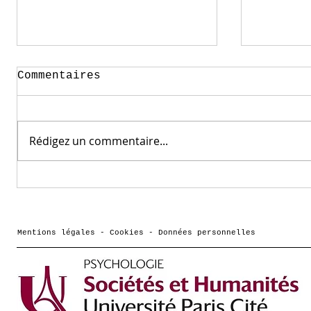
Commentaires
Rédigez un commentaire...
Comment vont les
Podcas
frères et sœurs des
Cassot
jeunes qui ont des
Cultur
troubles de santé
dessin
Mentions légales - Cookies - Données personnelles
mentale ? une
pour a
interview de Morgane
Hericher sur France
culture